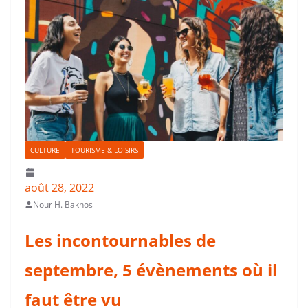
CULTURE
TOURISME & LOISIRS
août 28, 2022
Nour H. Bakhos
Les incontournables de
septembre, 5 évènements où il
faut être vu