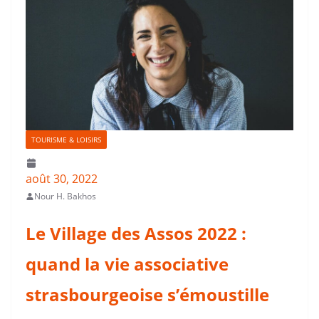
TOURISME & LOISIRS
août 30, 2022
Nour H. Bakhos
Le Village des Assos 2022 :
quand la vie associative
strasbourgeoise s’émoustille