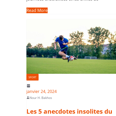
Read More
SPORT
janvier 24, 2024
Nour H. Bakhos
Les 5 anecdotes insolites du