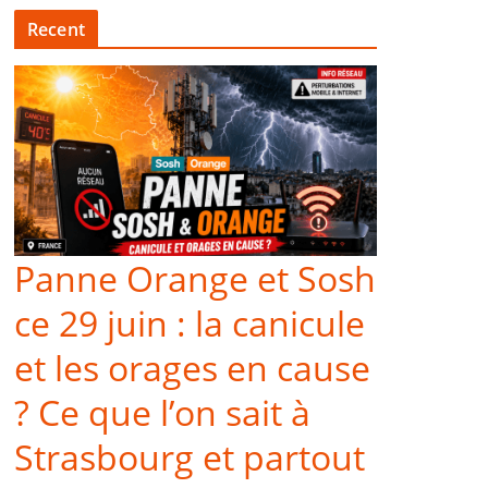
Recent
Panne Orange et Sosh
ce 29 juin : la canicule
et les orages en cause
? Ce que l’on sait à
Strasbourg et partout