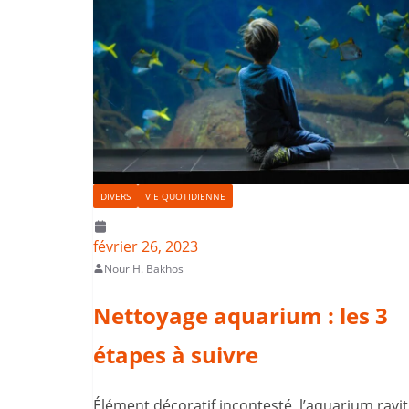
DIVERS
VIE QUOTIDIENNE
février 26, 2023
Nour H. Bakhos
Nettoyage aquarium : les 3
étapes à suivre
Élément décoratif incontesté, l’aquarium ravit