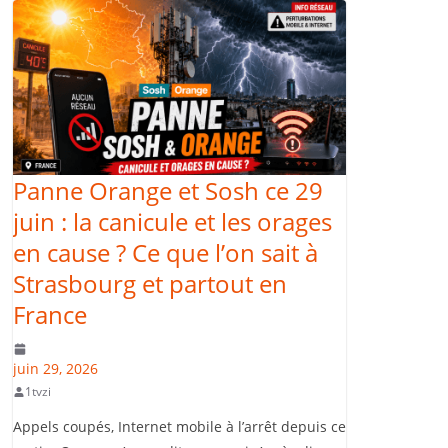
Panne Orange et Sosh ce 29
juin : la canicule et les orages
en cause ? Ce que l’on sait à
Strasbourg et partout en
France
juin 29, 2026
1tvzi
Appels coupés, Internet mobile à l’arrêt depuis ce