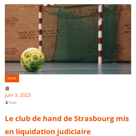
SPORT
juin 3, 2023
1tvzi
Le club de hand de Strasbourg mis
en liquidation judiciaire