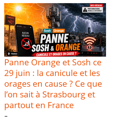
Panne Orange et Sosh ce
29 juin : la canicule et les
orages en cause ? Ce que
l’on sait à Strasbourg et
partout en France