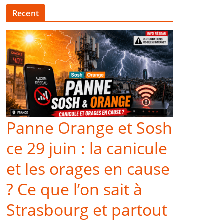
Recent
Panne Orange et Sosh
ce 29 juin : la canicule
et les orages en cause
? Ce que l’on sait à
Strasbourg et partout