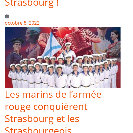
Strasbourg !
octobre 8, 2022
Les marins de l’armée
rouge conquièrent
Strasbourg et les
Strasbourgeois