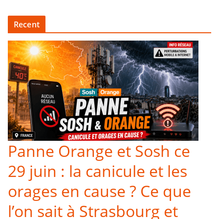
Recent
Panne Orange et Sosh ce
29 juin : la canicule et les
orages en cause ? Ce que
l’on sait à Strasbourg et