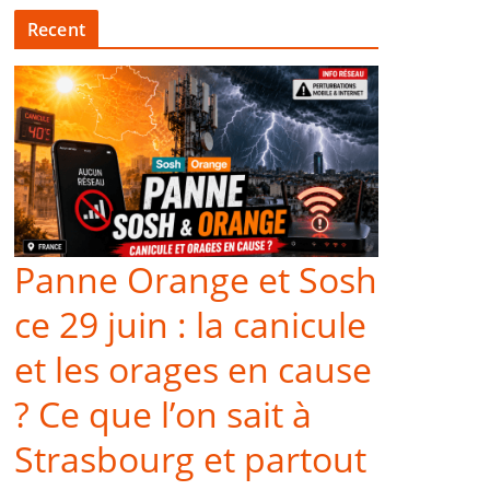
Recent
Panne Orange et Sosh
ce 29 juin : la canicule
et les orages en cause
? Ce que l’on sait à
Strasbourg et partout