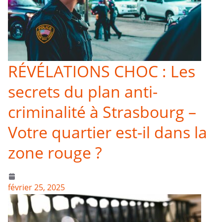
RÉVÉLATIONS CHOC : Les
secrets du plan anti-
criminalité à Strasbourg –
Votre quartier est-il dans la
zone rouge ?
février 25, 2025