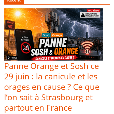
Recent
Panne Orange et Sosh ce
29 juin : la canicule et les
orages en cause ? Ce que
l’on sait à Strasbourg et
partout en France