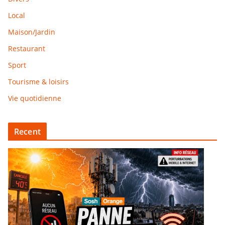
Local
Maison/Jardin
Restaurant
Sport
Tourisme & loisirs
Vie quotidienne
Recent