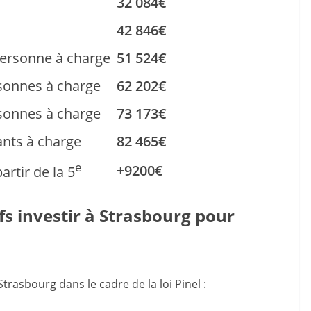
32 084€
42 846€
personne à charge
51 524€
rsonnes à charge
62 202€
rsonnes à charge
73 173€
ants à charge
82 465€
e
+9200€
rtir de la 5
 investir à Strasbourg pour
trasbourg dans le cadre de la loi Pinel :