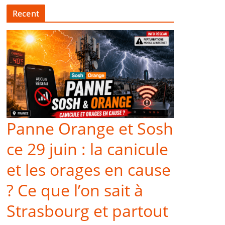
Recent
Panne Orange et Sosh
ce 29 juin : la canicule
et les orages en cause
? Ce que l’on sait à
Strasbourg et partout