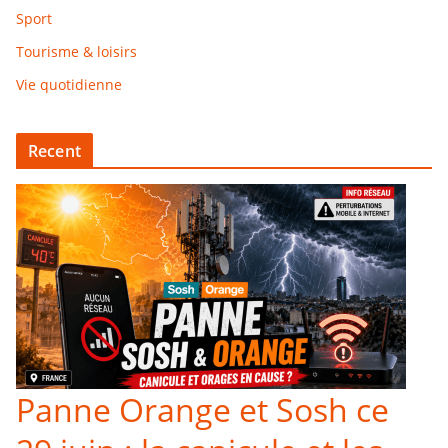
Sport
Tourisme & loisirs
Vie quotidienne
Recent
Panne Orange et Sosh ce