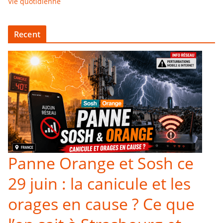
Vie quotidienne
Recent
Panne Orange et Sosh ce
29 juin : la canicule et les
orages en cause ? Ce que