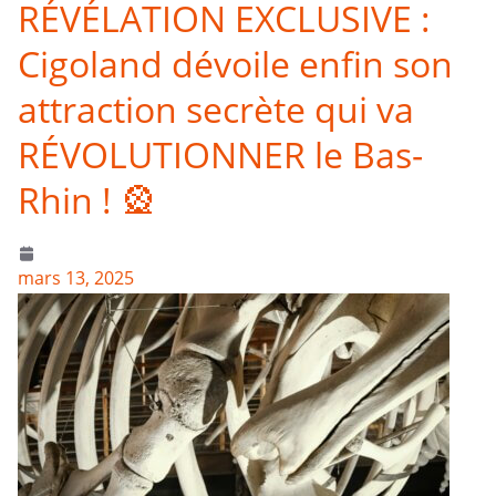
RÉVÉLATION EXCLUSIVE :
Cigoland dévoile enfin son
attraction secrète qui va
RÉVOLUTIONNER le Bas-
Rhin ! 🎡
mars 13, 2025