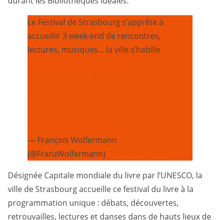
durant les Bibliothèques idéales.
Le Festival de Strasbourg s’apprête à
accueillir 3 week-end de rencontres,
lectures, musiques… la ville s’habille
@PressStrasbourg
@StrasbourgLive
@StrasEtudiants
@strasbourg
@regiongrandest
@europtimist_eu
#strasbourg
#bibliothequesideales
#success
pic.twitter.com/F4QMMoYrEi
— François Wolfermann
(@FranzWolfermann)
August 25, 2022
Désignée Capitale mondiale du livre par l’UNESCO, la
ville de Strasbourg accueille ce festival du livre à la
programmation unique : débats, découvertes,
retrouvailles, lectures et danses dans de hauts lieux de