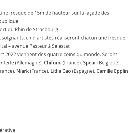
une fresque de 15m de hauteur sur la façade des
épublique
Port du Rhin de Strasbourg.
soignants, cinq artistes réaliseront chacun une fresque
ital – avenue Pasteur à Sélestat
rt 2022 viennent des quatre coins du monde. Seront
interle
(Allemagne),
Chifumi
(France),
Spear
(Belgique),
rance),
Niark
(France),
Lidia Cao
(Espagne),
Camille Epplin
érative