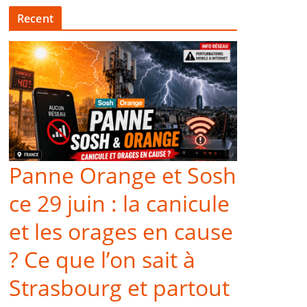
Recent
Panne Orange et Sosh
ce 29 juin : la canicule
et les orages en cause
? Ce que l’on sait à
Strasbourg et partout