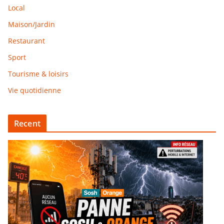
Local
Maison/Jardin
Restaurant
Sport
Tourisme & loisirs
Vie quotidienne
Recent