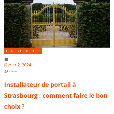
LOCAL
VIE QUOTIDIENNE
février 2, 2024
Octave
Installateur de portail à
Strasbourg : comment faire le bon
choix ?