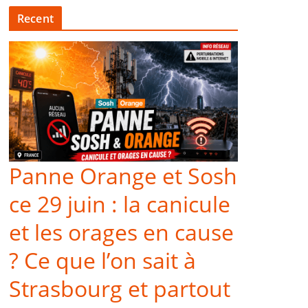
Recent
Panne Orange et Sosh
ce 29 juin : la canicule
et les orages en cause
? Ce que l’on sait à
Strasbourg et partout