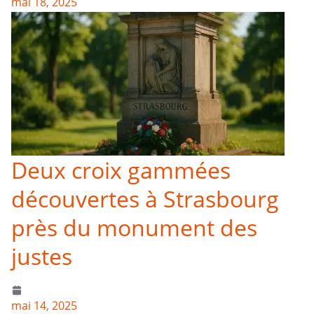
mai 18, 2025
Deux croix gammées
découvertes à Strasbourg
près du monument des
justes
mai 14, 2025