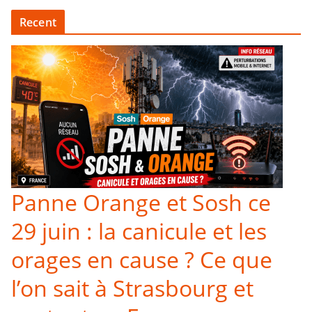
Recent
Panne Orange et Sosh ce
29 juin : la canicule et les
orages en cause ? Ce que
l’on sait à Strasbourg et