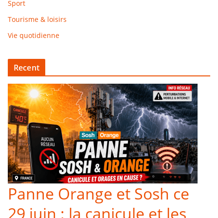
Sport
Tourisme & loisirs
Vie quotidienne
Recent
Panne Orange et Sosh ce
29 juin : la canicule et les