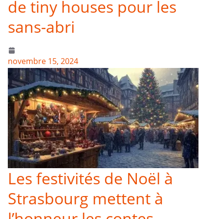
de tiny houses pour les
sans-abri
novembre 15, 2024
Les festivités de Noël à
Strasbourg mettent à
l’honneur les contes