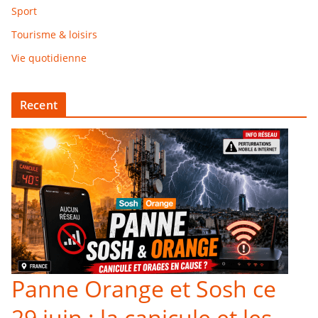
Sport
Tourisme & loisirs
Vie quotidienne
Recent
Panne Orange et Sosh ce
29 juin : la canicule et les