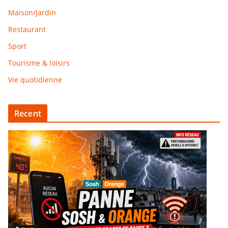
Maison/Jardin
Restaurant
Sport
Tourisme & loisirs
Vie quotidienne
Recent