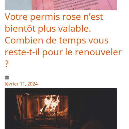
Votre permis rose n’est
bientôt plus valable.
Combien de temps vous
reste-t-il pour le renouveler
?
février 11, 2024