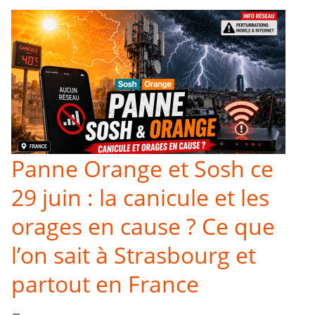
Panne Orange et Sosh ce
29 juin : la canicule et les
orages en cause ? Ce que
l’on sait à Strasbourg et
partout en France