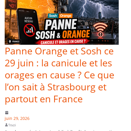
Panne Orange et Sosh ce
29 juin : la canicule et les
orages en cause ? Ce que
l’on sait à Strasbourg et
partout en France
juin 29, 2026
1tvzi