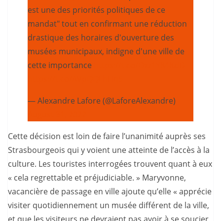
est une des priorités politiques de ce
mandat" tout en confirmant une réduction
drastique des horaires d'ouverture des
musées municipaux, indigne d'une ville de
cette importance
https://t.co/Oxz1Y84KdD
https://t.co/AVpQQLhHq9
— Alexandre Lafore (@LaforeAlexandre)
August 31, 2022
Cette décision est loin de faire l’unanimité auprès ses
Strasbourgeois qui y voient une atteinte de l’accès à la
culture. Les touristes interrogées trouvent quant à eux
« cela regrettable et préjudiciable. » Maryvonne,
vacancière de passage en ville ajoute qu’elle « apprécie
visiter quotidiennement un musée différent de la ville,
et que les visiteurs ne devraient pas avoir à se soucier