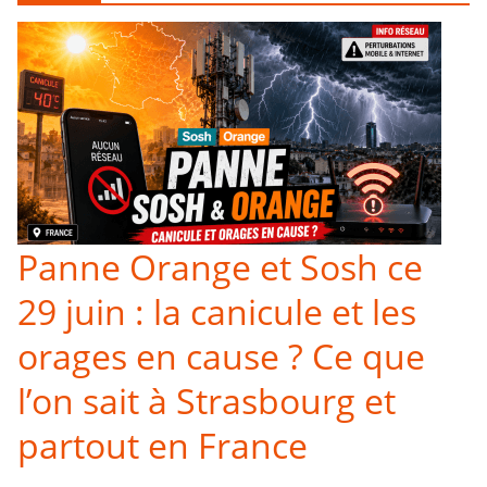
Panne Orange et Sosh ce
29 juin : la canicule et les
orages en cause ? Ce que
l’on sait à Strasbourg et
partout en France