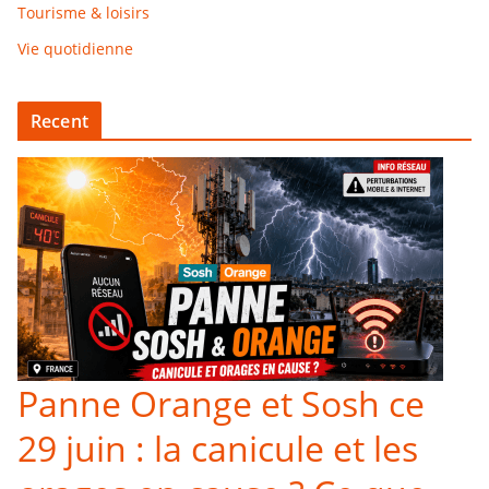
Tourisme & loisirs
Vie quotidienne
Recent
Panne Orange et Sosh ce
29 juin : la canicule et les