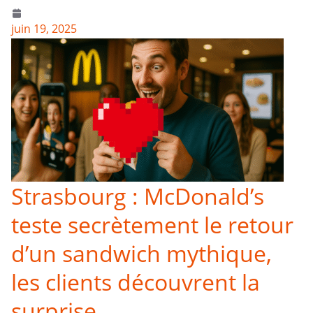
juin 19, 2025
Strasbourg : McDonald’s
teste secrètement le retour
d’un sandwich mythique,
les clients découvrent la
surprise