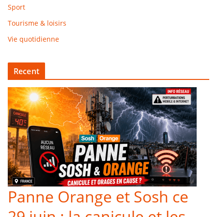
Sport
Tourisme & loisirs
Vie quotidienne
Recent
Panne Orange et Sosh ce
29 juin : la canicule et les