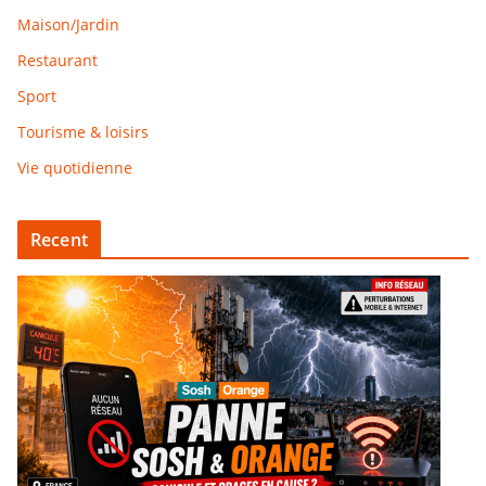
Maison/Jardin
Restaurant
Sport
Tourisme & loisirs
Vie quotidienne
Recent