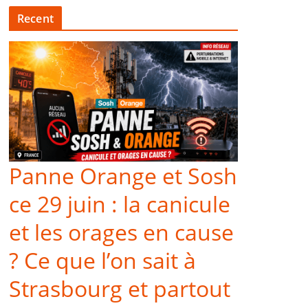
Recent
Panne Orange et Sosh
ce 29 juin : la canicule
et les orages en cause
? Ce que l’on sait à
Strasbourg et partout