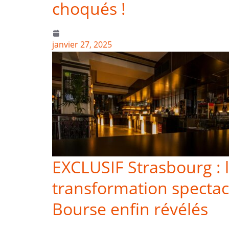
choqués !
janvier 27, 2025
EXCLUSIF Strasbourg : l
transformation spectacu
Bourse enfin révélés