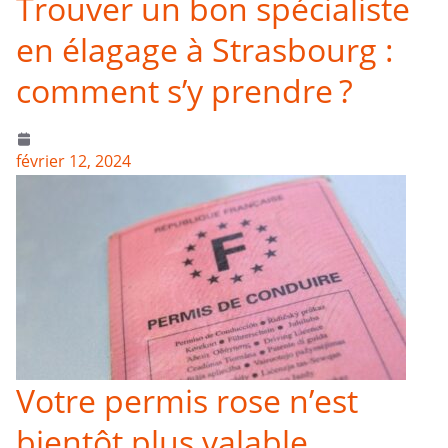
Trouver un bon spécialiste
en élagage à Strasbourg :
comment s’y prendre ?
février 12, 2024
Votre permis rose n’est
bientôt plus valable.