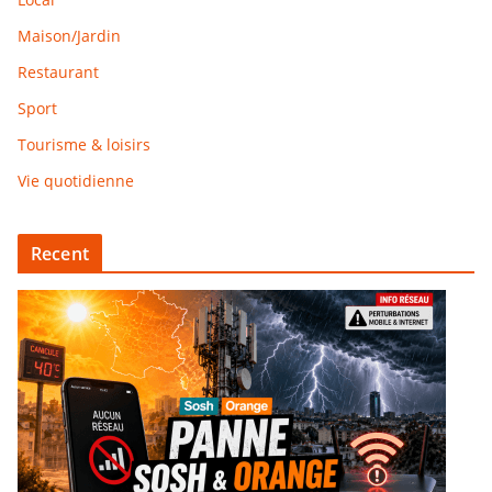
Maison/Jardin
Restaurant
Sport
Tourisme & loisirs
Vie quotidienne
Recent