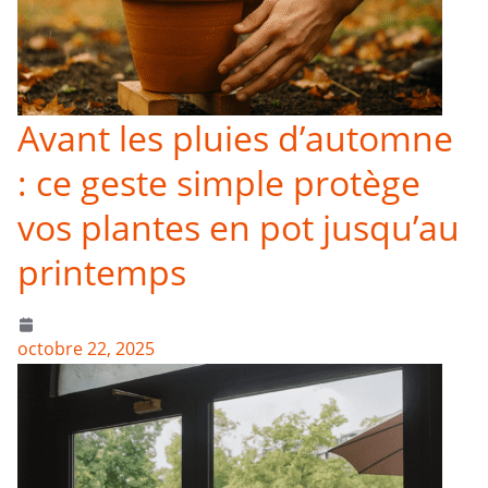
Avant les pluies d’automne
: ce geste simple protège
vos plantes en pot jusqu’au
printemps
octobre 22, 2025