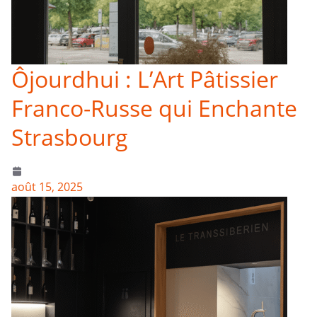
Ôjourdhui : L’Art Pâtissier
Franco-Russe qui Enchante
Strasbourg
août 15, 2025