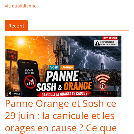
Vie quotidienne
Recent
Panne Orange et Sosh ce
29 juin : la canicule et les
orages en cause ? Ce que