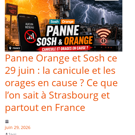
Panne Orange et Sosh ce
29 juin : la canicule et les
orages en cause ? Ce que
l’on sait à Strasbourg et
partout en France
juin 29, 2026
1tvzi