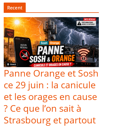
Recent
Panne Orange et Sosh
ce 29 juin : la canicule
et les orages en cause
? Ce que l’on sait à
Strasbourg et partout