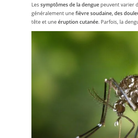
Les
symptômes de la dengue
peuvent varier d
généralement une
fièvre soudaine, des doul
tête et une
éruption cutanée
. Parfois, la de