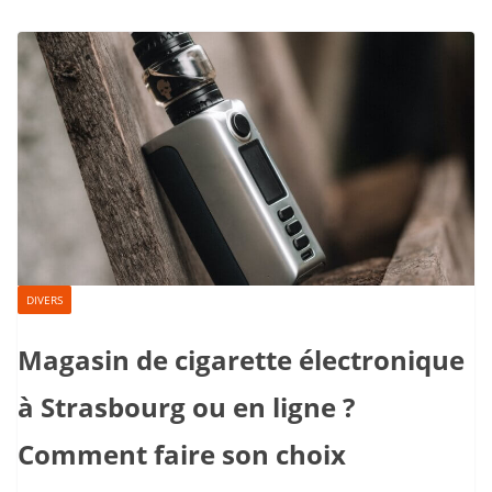
DIVERS
Magasin de cigarette électronique
à Strasbourg ou en ligne ?
Comment faire son choix