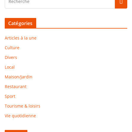
Catégories
Articles à la une
Culture
Divers
Local
Maison/Jardin
Restaurant
Sport
Tourisme & loisirs
Vie quotidienne