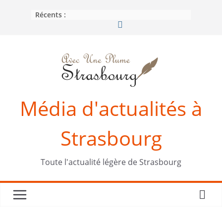
Passer
Récents :
au
contenu
Média d'actualités à
Strasbourg
Toute l'actualité légère de Strasbourg