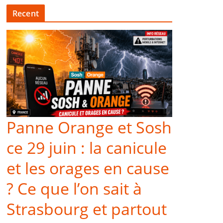
Recent
Panne Orange et Sosh
ce 29 juin : la canicule
et les orages en cause
? Ce que l’on sait à
Strasbourg et partout