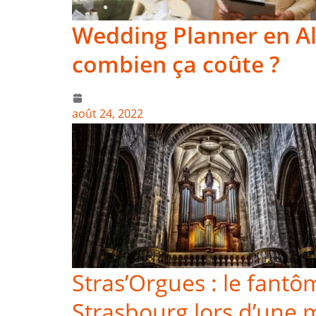
Wedding Planner en Al
combien ça coûte ?
août 24, 2022
Stras’Orgues : le fantô
Strasbourg lors d’une m