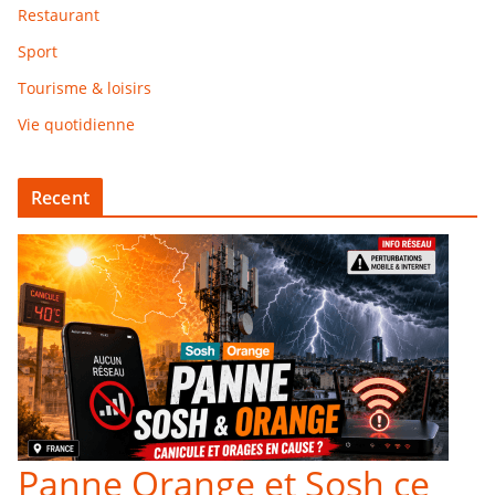
Restaurant
Sport
Tourisme & loisirs
Vie quotidienne
Recent
Panne Orange et Sosh ce