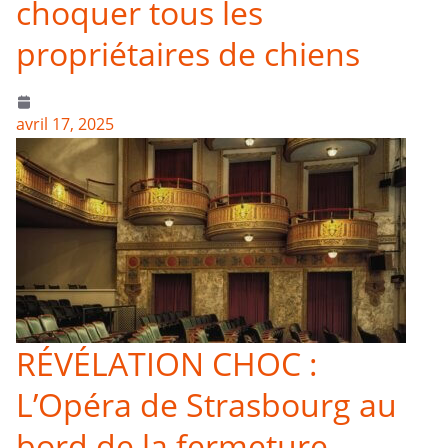
choquer tous les
propriétaires de chiens
avril 17, 2025
RÉVÉLATION CHOC :
L’Opéra de Strasbourg au
bord de la fermeture