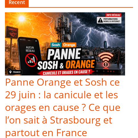
Recent
Panne Orange et Sosh ce
29 juin : la canicule et les
orages en cause ? Ce que
l’on sait à Strasbourg et
partout en France