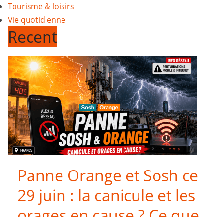
Tourisme & loisirs
Vie quotidienne
Recent
Panne Orange et Sosh ce
29 juin : la canicule et les
orages en cause ? Ce que