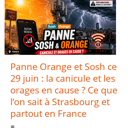
Panne Orange et Sosh ce
29 juin : la canicule et les
orages en cause ? Ce que
l’on sait à Strasbourg et
partout en France