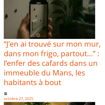
“J’en ai trouvé sur mon mur,
dans mon frigo, partout…” :
l’enfer des cafards dans un
immeuble du Mans, les
habitants à bout
octobre 27, 2025