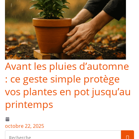
Avant les pluies d’automne
: ce geste simple protège
vos plantes en pot jusqu’au
printemps
octobre 22, 2025