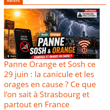
Recent
Panne Orange et Sosh ce
29 juin : la canicule et les
orages en cause ? Ce que
l’on sait à Strasbourg et
partout en France