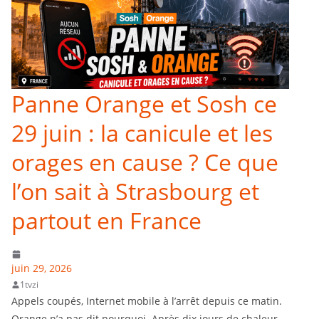
Panne Orange et Sosh ce
29 juin : la canicule et les
orages en cause ? Ce que
l’on sait à Strasbourg et
partout en France
juin 29, 2026
1tvzi
Appels coupés, Internet mobile à l’arrêt depuis ce matin.
Orange n’a pas dit pourquoi. Après dix jours de chaleur