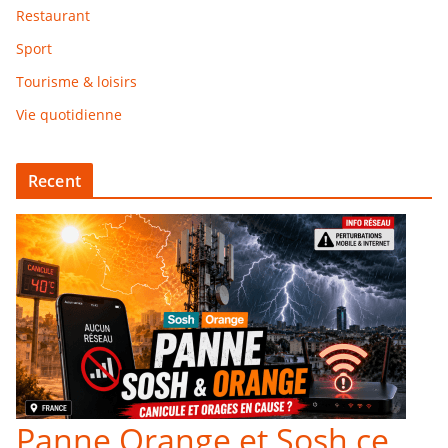
Restaurant
Sport
Tourisme & loisirs
Vie quotidienne
Recent
Panne Orange et Sosh ce