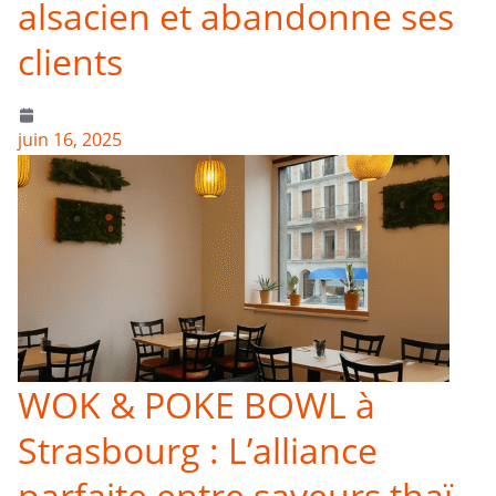
alsacien et abandonne ses
clients
juin 16, 2025
WOK & POKE BOWL à
Strasbourg : L’alliance
parfaite entre saveurs thaï