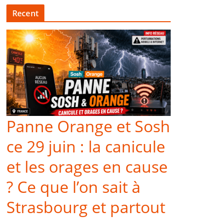
Recent
Panne Orange et Sosh
ce 29 juin : la canicule
et les orages en cause
? Ce que l’on sait à
Strasbourg et partout