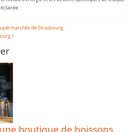
éclairée.
s supermarchés de Strasbourg
bourg ?
mer
 une boutique de boissons