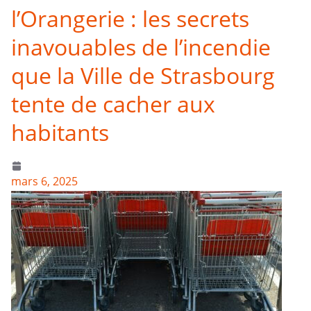
l’Orangerie : les secrets
inavouables de l’incendie
que la Ville de Strasbourg
tente de cacher aux
habitants
mars 6, 2025