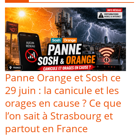
Panne Orange et Sosh ce
29 juin : la canicule et les
orages en cause ? Ce que
l’on sait à Strasbourg et
partout en France