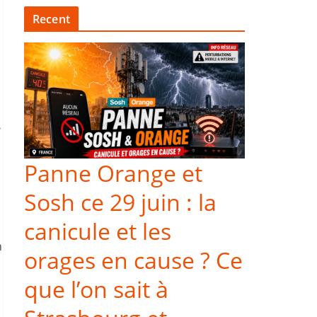
Recent
e
Panne Orange et
Sosh ce 29 juin : la
canicule et les
n
orages en cause ? Ce
que l’on sait à