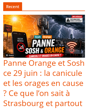
Recent
Panne Orange et Sosh
ce 29 juin : la canicule
et les orages en cause
? Ce que l’on sait à
Strasbourg et partout