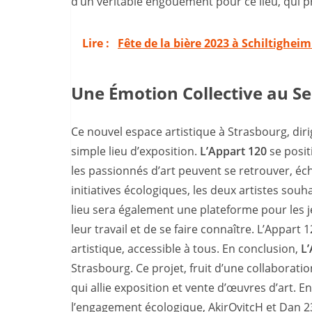
d’un véritable engouement pour ce lieu, qui 
Lire :
Fête de la bière 2023 à Schiltigheim 
Une Émotion Collective au Ser
Ce nouvel espace artistique à Strasbourg, diri
simple lieu d’exposition.
L’Appart 120
se posit
les passionnés d’art peuvent se retrouver, éc
initiatives écologiques, les deux artistes so
lieu sera également une plateforme pour les je
leur travail et de se faire connaître. L’Appar
artistique, accessible à tous. En conclusion,
L’
Strasbourg. Ce projet, fruit d’une collaborati
qui allie exposition et vente d’œuvres d’art. En
l’engagement écologique, AkirOvitcH et Dan 23 s