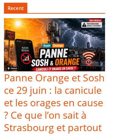
Recent
Panne Orange et Sosh
ce 29 juin : la canicule
et les orages en cause
? Ce que l’on sait à
Strasbourg et partout