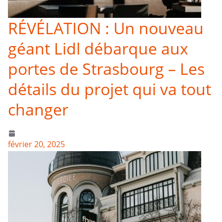
RÉVÉLATION : Un nouveau
géant Lidl débarque aux
portes de Strasbourg – Les
détails du projet qui va tout
changer
février 20, 2025