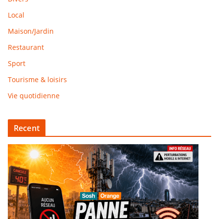
Local
Maison/Jardin
Restaurant
Sport
Tourisme & loisirs
Vie quotidienne
Recent